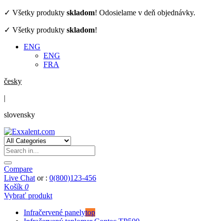
✓ Všetky produkty
skladom
! Odosielame v deň objednávky.
✓ Všetky produkty
skladom
!
ENG
ENG
FRA
česky
|
slovensky
Compare
Live Chat
or :
0(800)123-456
Košík
0
Vybrať produkt
Infračervené panely
top