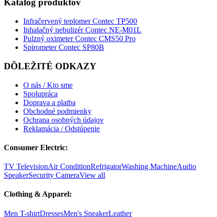
Katalóg produktov
Infračervený teplomer Contec TP500
Inhalačný nebulizér Contec NE-M01L
Pulzný oximeter Contec CMS50 Pro
Spirometer Contec SP80B
DÔLEŽITÉ ODKAZY
O nás / Kto sme
Spolupráca
Doprava a platba
Obchodné podmienky
Ochrana osobných údajov
Reklamácia / Odstúpenie
Consumer Electric:
TV Television
Air Condition
Refrigator
Washing Machine
Audio
Speaker
Security Camera
View all
Clothing & Apparel:
Men T-shirt
Dresses
Men's Sneaker
Leather