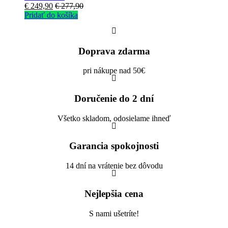
€
249,90
€
277,90
Pridať do košíka
Doprava zdarma
pri nákupe nad 50€
Doručenie do 2 dní
Všetko skladom, odosielame ihneď
Garancia spokojnosti
14 dní na vrátenie bez dôvodu
Nejlepšia cena
S nami ušetríte!