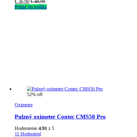
€
36,90
€
48,90
Pridať do košíka
52% off
Oximetre
Pulzný oximeter Contec CMS50 Pro
Hodnotenie
4.91
z 5
11 Hodnotení