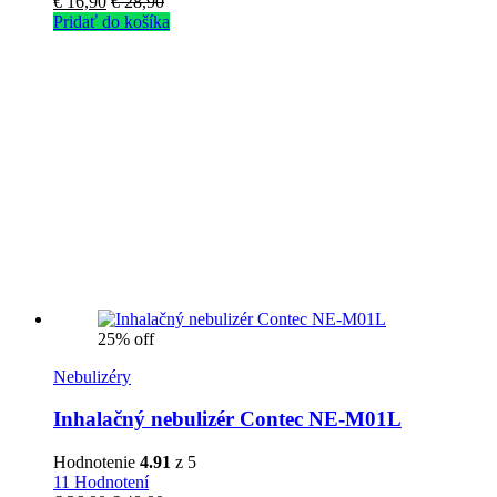
€
16,90
€
28,90
Pridať do košíka
25% off
Nebulizéry
Inhalačný nebulizér Contec NE-M01L
Hodnotenie
4.91
z 5
11 Hodnotení