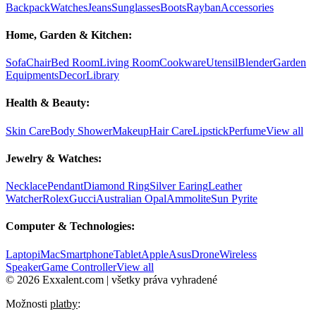
Backpack
Watches
Jeans
Sunglasses
Boots
Rayban
Accessories
Home, Garden & Kitchen:
Sofa
Chair
Bed Room
Living Room
Cookware
Utensil
Blender
Garden
Equipments
Decor
Library
Health & Beauty:
Skin Care
Body Shower
Makeup
Hair Care
Lipstick
Perfume
View all
Jewelry & Watches:
Necklace
Pendant
Diamond Ring
Silver Earing
Leather
Watcher
Rolex
Gucci
Australian Opal
Ammolite
Sun Pyrite
Computer & Technologies:
Laptop
iMac
Smartphone
Tablet
Apple
Asus
Drone
Wireless
Speaker
Game Controller
View all
© 2026 Exxalent.com | všetky práva vyhradené
Možnosti
platby
: