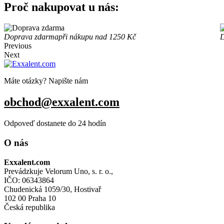
Proč nakupovat u nás:
Doprava zdarma
při nákupu nad 1250 Kč
D
Previous
Next
Máte otázky? Napište nám
obchod@exxalent.com
Odpoveď dostanete do 24 hodín
O nás
Exxalent.com
Prevádzkuje Velorum Uno, s. r. o.,
IČO: 06343864
Chudenická 1059/30, Hostivař
102 00 Praha 10
Česká republika